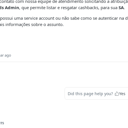
o contato com nossa equipe de atendimento solicitando a atribuiçã
ds Admin
, que permite listar e resgatar cashbacks, para sua
SA
.
possui uma service account ou não sabe como se autenticar na di
is informações sobre o assunto.
ear ago
Did this page help you?
Yes
NTS