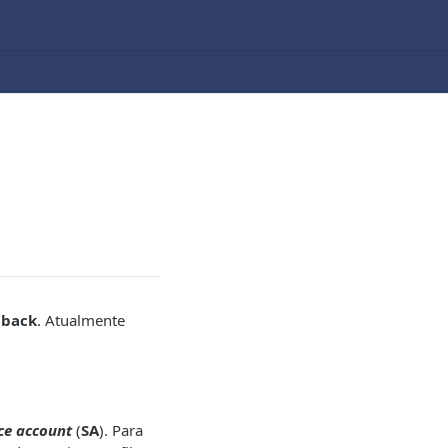
hback
. Atualmente
ce account
(
SA
). Para