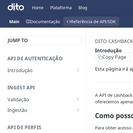
Home
Plataforma
Blog
Main
Documentação
Referência de API/SDK
JUMP TO
DITO CASHBACK
Introdução
Copy Page
API DE AUTENTICAÇÃO
Esta página irá 
Introdução
Geração de token de
POST
autenticação.
INGEST API
A API de cashback
Atualização da expiração
POST
Validação
oferecemos apenas 
de um token de
Validar estrutura dos
POST
autenticação.
Ingestão
Como posso
eventos a serem
Ingestão de dados em
POST
enviados.
um formato genérico.
API DE PERFIS
Para obter acesso