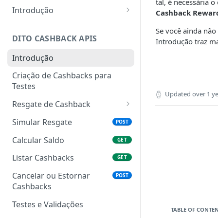
tal, é necessária 
Ingestão de dados em
POST
Introdução
Cashback Rewar
formato estruturado.
Get Profile
POST
Se você ainda não 
DITO CASHBACK APIS
Introdução
traz ma
Introdução
Criação de Cashbacks para
Testes
Updated
over 1 y
Resgate de Cashback
Lock
POST
Simular Resgate
POST
Commit
POST
Calcular Saldo
GET
Rollback
POST
Listar Cashbacks
GET
Cancelar ou Estornar
POST
Cashbacks
Testes e Validações
TABLE OF CONTE