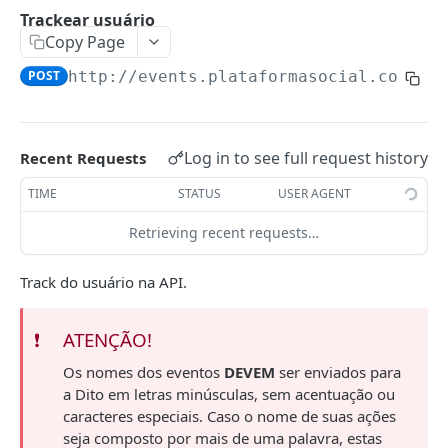
Trackear usuário
Introdução
Copy Page
Get Profile
POST
POST
http://events.plataformasocial.com.br
DITO CASHBACK APIS
Introdução
Log in to see full request history
Recent Requests
Criação de Cashbacks para Testes
TIME
STATUS
USER AGENT
Resgate de Cashback
Lock
POST
Retrieving recent requests…
Simular Resgate
POST
Commit
POST
Calcular Saldo
GET
Track do usuário na API.
Rollback
POST
Listar Cashbacks
GET
❗️
ATENÇÃO!
Cancelar ou Estornar Cashbacks
POST
Os nomes dos eventos
DEVEM
ser enviados para
Testes e Validações
a Dito em letras minúsculas, sem acentuação ou
caracteres especiais. Caso o nome de suas ações
seja composto por mais de uma palavra, estas
API LGPD