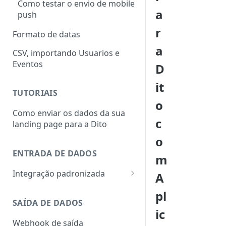
Como testar o envio de mobile
a
push
r
Formato de datas
a
CSV, importando Usuarios e
Eventos
D
it
TUTORIAIS
o
Como enviar os dados da sua
c
landing page para a Dito
o
ENTRADA DE DADOS
m
Integração padronizada
A
ERP
pl
View padrão de banco de
SAÍDA DE DADOS
E-commerce
ic
dados
VTEX
Webhook de saída
Requisitos ERPs