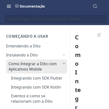
Documentação
Como Integrar a Dito com Aplicativos Mobile
C
COMEÇANDO A USAR
o
Entendendo a Dito
m
Instalando a Dito
o
Como Integrar a Dito com
Aplicativos Mobile
I
Integrando com SDK Flutter
n
Integrando com SDK Kotlin
te
Eventos e como se
g
relacionam com a Dito
r